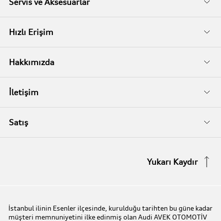
Fiyat Listeleri
Servis ve Aksesuarlar
Kampanyalar
Audi Garanti
Hızlı Erişim
İkinci El
Audi Kasko
Servis Randevusu
Hakkımızda
Audi Garanti Plus
Biz Kimiz?
İletişim
Audi Orijinal Aksesuarlar®
İletişim Bilgileri
Satış
Serviste Prestijin 7 Prensibi
İletişim Formu
Stok Araç Arayın
Yukarı Kaydır
Audi Express Servis
Kampanyalar
Audi Mobilite Garantisi
Audi prime :plus
İstanbul ilinin Esenler ilçesinde, kurulduğu tarihten bu güne kadar
müşteri memnuniyetini ilke edinmiş olan Audi AVEK OTOMOTİV
Audi Online Team