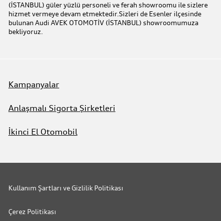
(İSTANBUL) güler yüzlü personeli ve ferah showroomu ile sizlere
hizmet vermeye devam etmektedir.Sizleri de Esenler ilçesinde
bulunan Audi AVEK OTOMOTİV (İSTANBUL) showroomumuza
Benim Audim
bekliyoruz.
Kampanyalar
Anlaşmalı Sigorta Şirketleri
İkinci El Otomobil
Kullanım Şartları ve Gizlilik Politikası
Çerez Politikası