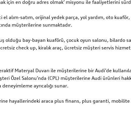
ak için en doğru adres olmak’ misyonu ile faaliyetlerini sür
nci el alım-satım, orijinal yedek parça, yol yardım, oto kuaför
altında müşterilerine sunmaktadır.
 olduğu bay-bayan kuaförü, çocuk oyun salonu, bilardo salon
cretsiz check up, kiralık araç, ücretsiz müşteri servis hizmet
aktif Materyal Duvarı ile müşterilerine bir Audi’de kullanıl
eri Özel Salonu’nda (CPL) müşterilerine Audi ürünleri hakkı
mda deneyimleme ayrıcalığı sunar.
ne hayallerindeki araca plus finans, plus garanti, mobilite g