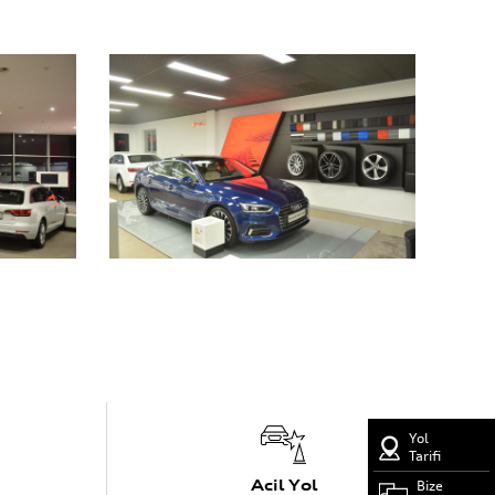
Yol
Tarifi
Acil Yol
Bize