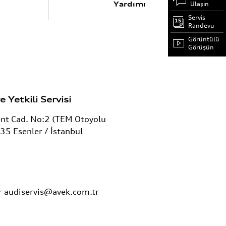
Ulaşın
Yardımı
Servis
Randevu
Görüntülü
Görüşün
e Yetkili Servisi
ent Cad. No:2 (TEM Otoyolu
235 Esenler / İstanbul
0
r
audiservis@avek.com.tr