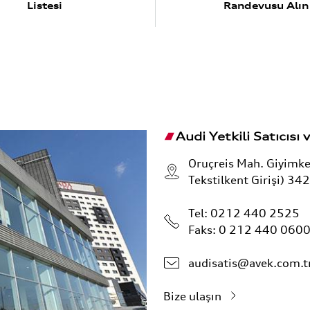
Listesi
Randevusu Alın
Audi Yetkili Satıcısı v
Oruçreis Mah. Giyimk
Tekstilkent Girişi) 34
Tel:
0212 440 2525
Faks: 0 212 440 060
audisatis@avek.com.t
Bize ulaşın