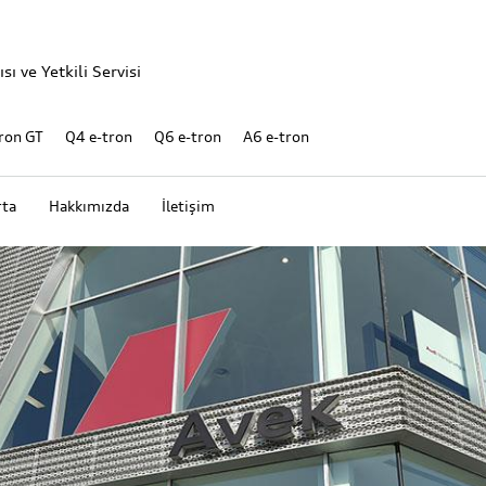
sı ve Yetkili Servisi
ron GT
Q4 e-tron
Q6 e-tron
A6 e-tron
rta
Hakkımızda
İletişim