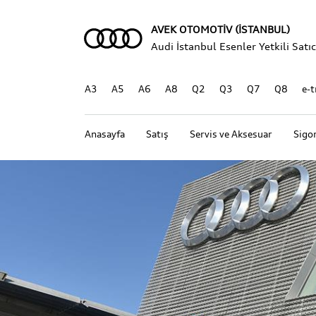
AVEK OTOMOTİV (İSTANBUL)
Audi İstanbul Esenler Yetkili Satıcı
A3
A5
A6
A8
Q2
Q3
Q7
Q8
e-t
Anasayfa
Satış
Servis ve Aksesuar
Sigo