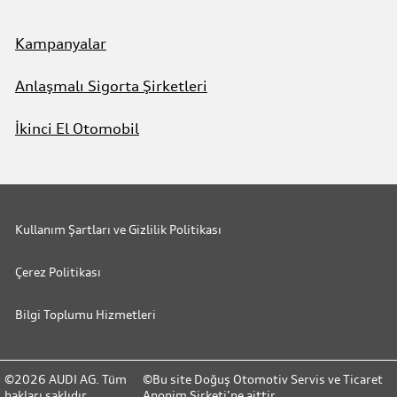
Kampanyalar
Anlaşmalı Sigorta Şirketleri
İkinci El Otomobil
Kullanım Şartları ve Gizlilik Politikası
Çerez Politikası
Bilgi Toplumu Hizmetleri
©2026 AUDI AG. Tüm
©Bu site Doğuş Otomotiv Servis ve Ticaret
hakları saklıdır.
Anonim Şirketi’ne aittir.