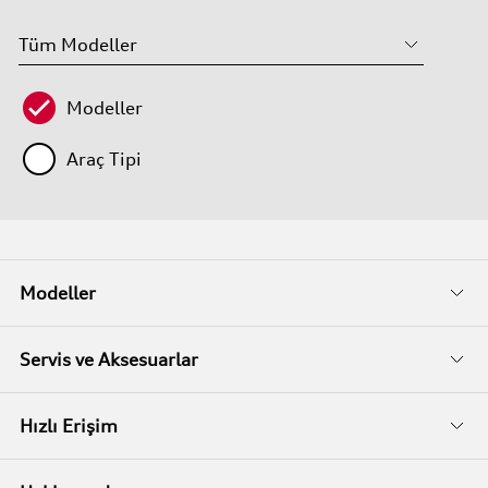
Modeller
Araç Tipi
Modeller
Fiyat Listeleri
Servis ve Aksesuarlar
Kampanyalar
Audi Garanti
Hızlı Erişim
İkinci El
Audi Kasko