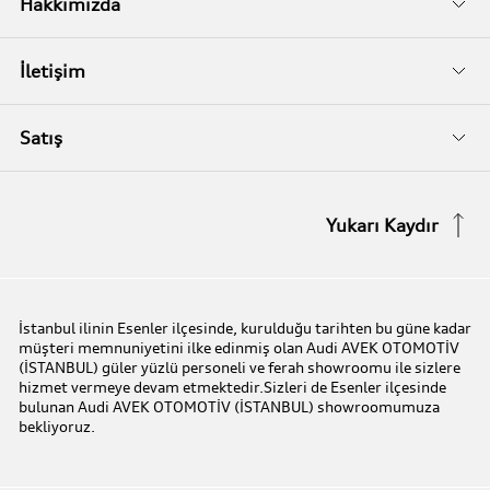
Servis Randevusu
Hakkımızda
Audi Garanti Plus
Biz Kimiz?
İletişim
Audi Orijinal Aksesuarlar®
İletişim Bilgileri
Satış
Serviste Prestijin 7 Prensibi
İletişim Formu
Stok Araç Arayın
Yukarı Kaydır
Audi Express Servis
Kampanyalar
Audi Mobilite Garantisi
Audi prime :plus
İstanbul ilinin Esenler ilçesinde, kurulduğu tarihten bu güne kadar
müşteri memnuniyetini ilke edinmiş olan Audi AVEK OTOMOTİV
Audi Online Team
(İSTANBUL) güler yüzlü personeli ve ferah showroomu ile sizlere
hizmet vermeye devam etmektedir.Sizleri de Esenler ilçesinde
bulunan Audi AVEK OTOMOTİV (İSTANBUL) showroomumuza
Benim Audim
bekliyoruz.