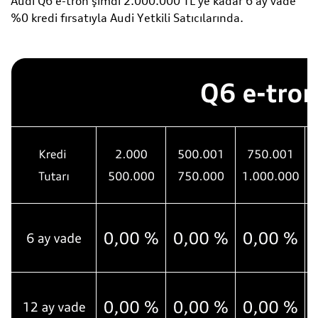
Audi Q6 e-tron şimdi 2.000.000 TL'ye kadar 6 ay vade
%0 kredi fırsatıyla Audi Yetkili Satıcılarında.