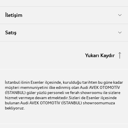
Audi Garanti Plus
Biz Kimiz?
İletişim
Audi Orijinal Aksesuarlar®
İletişim Bilgileri
Satış
Serviste Prestijin 7 Prensibi
İletişim Formu
Stok Araç Arayın
Yukarı Kaydır
Audi Express Servis
Kampanyalar
Audi Mobilite Garantisi
Audi prime :plus
İstanbul ilinin Esenler ilçesinde, kurulduğu tarihten bu güne kadar
müşteri memnuniyetini ilke edinmiş olan Audi AVEK OTOMOTİV
Audi Online Team
(İSTANBUL) güler yüzlü personeli ve ferah showroomu ile sizlere
hizmet vermeye devam etmektedir.Sizleri de Esenler ilçesinde
bulunan Audi AVEK OTOMOTİV (İSTANBUL) showroomumuza
Benim Audim
bekliyoruz.