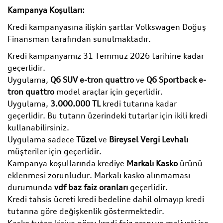
Kampanya Koşulları:
Kredi kampanyasına ilişkin şartlar Volkswagen Doğuş
Finansman tarafından sunulmaktadır.
Kredi kampanyamız 31 Temmuz 2026 tarihine kadar
geçerlidir.
Uygulama,
Q6 SUV e-tron quattro
ve
Q6 Sportback e-
tron quattro
model araçlar için geçerlidir.
Uygulama,
3.000.000 TL
kredi tutarına kadar
geçerlidir. Bu tutarın üzerindeki tutarlar için ikili kredi
kullanabilirsiniz.
Uygulama sadece
Tüzel
ve
Bireysel Vergi Levhalı
müşteriler için geçerlidir.
Kampanya koşullarında krediye
Markalı Kasko
ürünü
eklenmesi zorunludur. Markalı kasko alınmaması
durumunda
vdf baz faiz oranları
geçerlidir.
Kredi tahsis ücreti kredi bedeline dahil olmayıp kredi
tutarına göre değişkenlik göstermektedir.