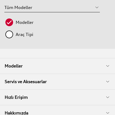
Modeller
Araç Tipi
Modeller
Fiyat Listeleri
Servis ve Aksesuarlar
Kampanyalar
Audi Garanti
Hızlı Erişim
İkinci El
Audi Kasko
Servis Randevusu
Hakkımızda